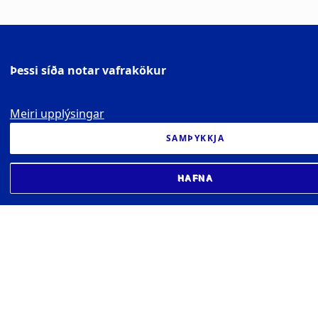
Þessi síða notar vafrakökur
Meiri upplýsingar
SAMÞYKKJA
HAFNA