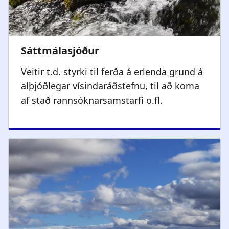
Veitir t.d. styrki til ferða á erlenda grund á
alþjóðlegar vísindaráðstefnu, til að koma
af stað rannsóknarsamstarfi o.fl.