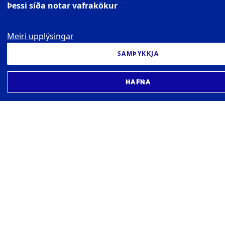
Þessi síða notar vafrakökur
Meiri upplýsingar
SAMÞYKKJA
HAFNA
FÉLAG PRÓFESSORA VIÐ RÍKISHÁSKÓLA