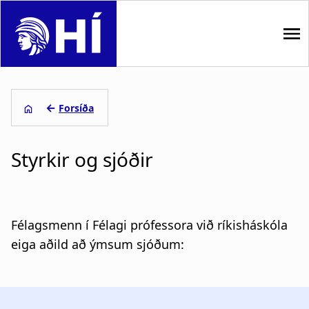
S
k
i
p
M
t
o
a
←
Forsíða
m
i
L
a
i
Styrkir og sjóðir
n
e
n
n
c
i
o
a
ð
n
Félagsmenn í Félagi prófessora við ríkisháskóla
t
v
s
eiga aðild að ýmsum sjóðum:
e
i
a
n
t
g
g