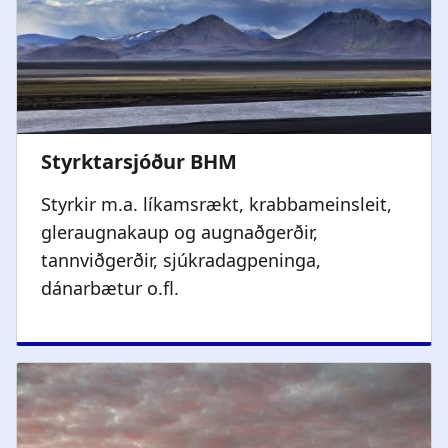
Styrkir m.a. líkamsrækt, krabbameinsleit,
gleraugnakaup og augnaðgerðir,
tannviðgerðir, sjúkradagpeninga,
dánarbætur o.fl.