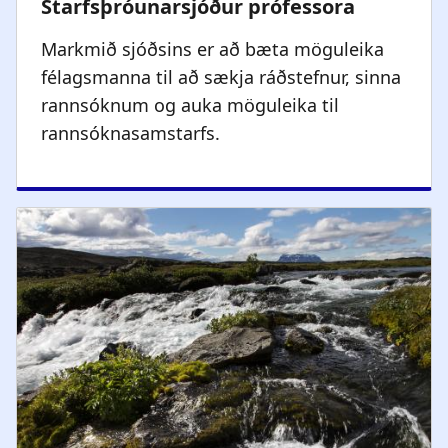
Markmið sjóðsins er að bæta möguleika
félagsmanna til að sækja ráðstefnur, sinna
rannsóknum og auka möguleika til
rannsóknasamstarfs.