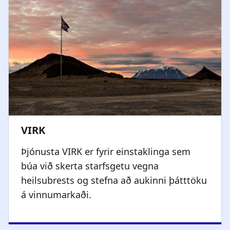
Þjónusta VIRK er fyrir einstaklinga sem
búa við skerta starfsgetu vegna
heilsubrests og stefna að aukinni þátttöku
á vinnumarkaði.