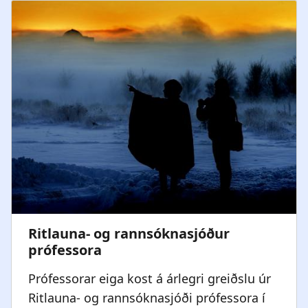
a
n
t
a
i
r
o
s
n
l
ó
ð
Prófessorar eiga kost á árlegri greiðslu úr
Ritlauna- og rannsóknasjóði prófessora í